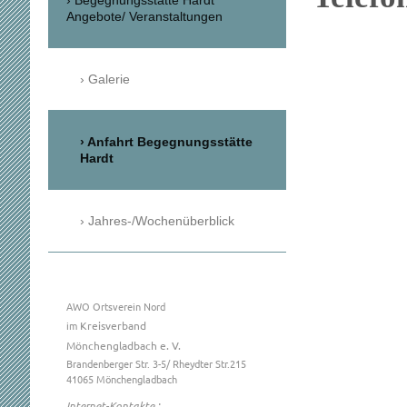
Begegnungsstätte Hardt
Angebote/ Veranstaltungen
Galerie
Anfahrt Begegnungsstätte
Hardt
Jahres-/Wochenüberblick
AWO Ortsverein Nord
im
Kreisverband
Mönchengladbach e. V.
Brandenberger Str.
3-5
/ Rheydter Str.215
41065
Mönchengladbach
Internet-Kontakte :