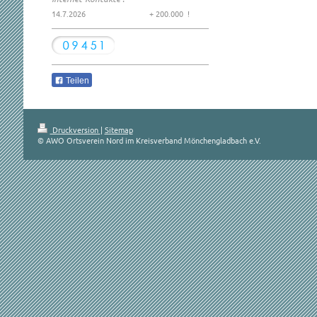
14.7.2026 + 200.000 !
Teilen
Druckversion
|
Sitemap
© AWO Ortsverein Nord im Kreisverband Mönchengladbach e.V.