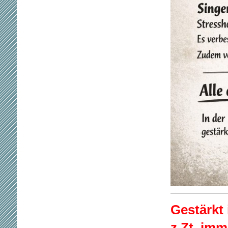
Gestärkt 
z.Zt. im