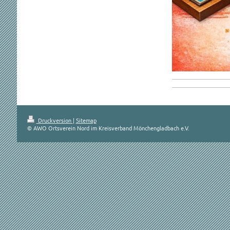
Druckversion
|
Sitemap
© AWO Ortsverein Nord im Kreisverband Mönchengladbach e.V.